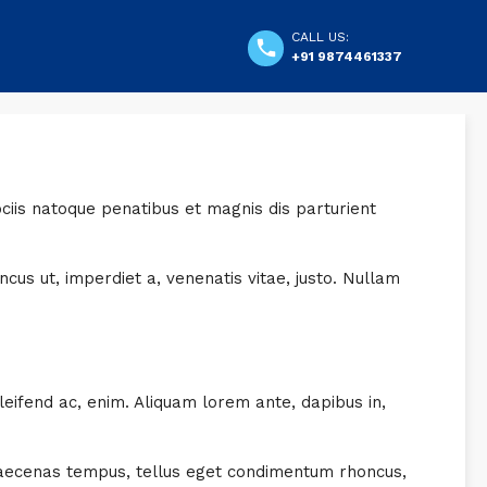
CALL US:
+91 9874461337
iis natoque penatibus et magnis dis parturient
ncus ut, imperdiet a, venenatis vitae, justo. Nullam
leifend ac, enim. Aliquam lorem ante, dapibus in,
. Maecenas tempus, tellus eget condimentum rhoncus,