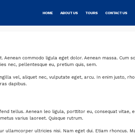
HOME
ABOUT US
TOURS
CONTACT US
lit. Aenean commodo ligula eget dolor. Aenean massa. Cum soc
cies nec, pellentesque eu, pretium quis, sem.
lla vel, aliquet nec, vulputate eget, arcu. In enim justo, rho
Cras dapibus.
d tellus. Aenean leo ligula, porttitor eu, consequat vitae, e
ut metus varius laoreet. Quisque rutrum.
itur ullamcorper ultricies nisi. Nam eget dui. Etiam rhoncus