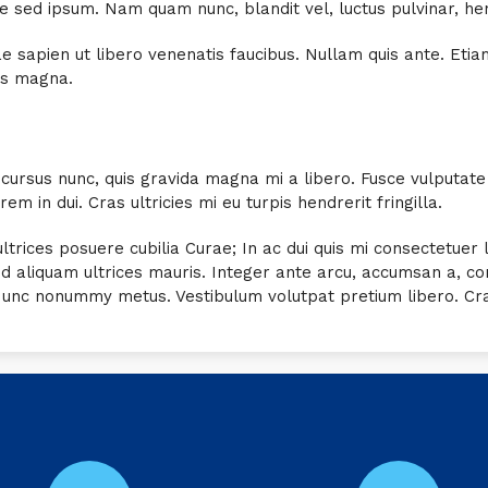
sed ipsum. Nam quam nunc, blandit vel, luctus pulvinar, hend
sapien ut libero venenatis faucibus. Nullam quis ante. Etiam 
tis magna.
cursus nunc, quis gravida magna mi a libero. Fusce vulputate
 in dui. Cras ultricies mi eu turpis hendrerit fringilla.
ltrices posuere cubilia Curae; In ac dui quis mi consectetuer 
 Sed aliquam ultrices mauris. Integer ante arcu, accumsan a, c
Nunc nonummy metus. Vestibulum volutpat pretium libero. Cras