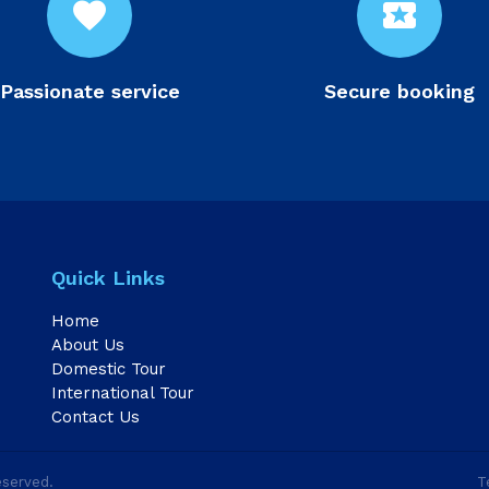
favorite
local_activity
Passionate service
Secure booking
Quick Links
Home
About Us
Domestic Tour
International Tour
Contact Us
eserved.
T