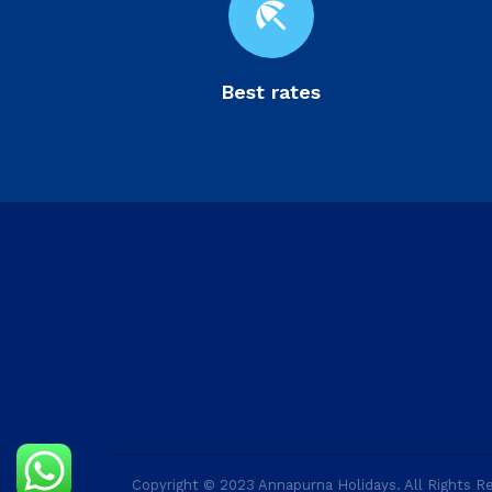
beach_access
Best rates
Copyright © 2023 Annapurna Holidays. All Rights R